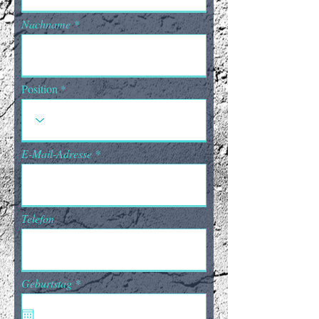
Nachname
Position
E-Mail-Adresse
Telefon
r
Geburtstag
*
e
q
u