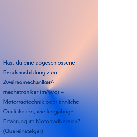
Hast du eine abgeschlossene
Berufsausbildung zum
Zweiradmechaniker/-
mechatroniker (m/w/d) –
Motorradtechnik oder ähnliche
Qualifikation, wie langjährige
Erfahrung im Motorradbereich?
(Quereinsteiger)